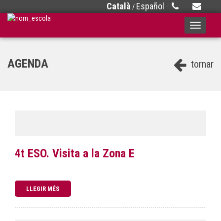
Català
Español
/
·
Toggle
navigati
AGENDA
tornar
4t ESO. Visita a la Zona E
LLEGIR MÉS